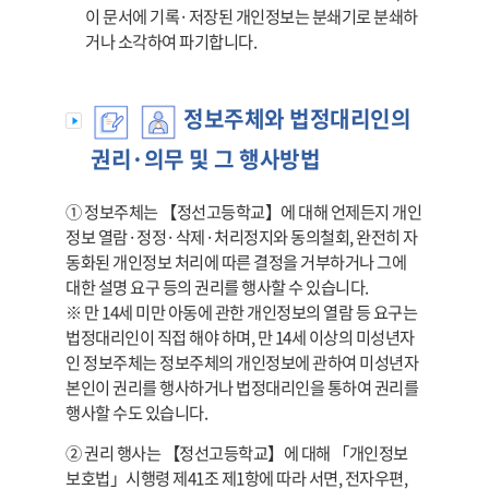
이 문서에 기록·저장된 개인정보는 분쇄기로 분쇄하
거나 소각하여 파기합니다.
정보주체와 법정대리인의
권리·의무 및 그 행사방법
① 정보주체는 【정선고등학교】에 대해 언제든지 개인
정보 열람·정정·삭제·처리정지와 동의철회, 완전히 자
동화된 개인정보 처리에 따른 결정을 거부하거나 그에
대한 설명 요구 등의 권리를 행사할 수 있습니다.
※ 만 14세 미만 아동에 관한 개인정보의 열람 등 요구는
법정대리인이 직접 해야 하며, 만 14세 이상의 미성년자
인 정보주체는 정보주체의 개인정보에 관하여 미성년자
본인이 권리를 행사하거나 법정대리인을 통하여 권리를
행사할 수도 있습니다.
② 권리 행사는 【정선고등학교】에 대해 「개인정보
보호법」시행령 제41조 제1항에 따라 서면, 전자우편,