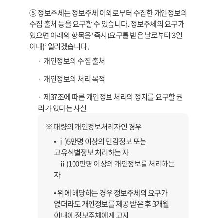
⑤ 정보주체는 정보주체 이외로부터 수집한 개인정보의
수집 출처 등을 요구할 수 있습니다. 정보주체의 요구가
있으면 아래의 항목을 ‘즉시(요구를 받은 날로부터 3일
이내)’ 알리겠습니다.
· 개인정보의 수집 출처
· 개인정보의 처리 목적
· 제37조에 따른 개인정보 처리의 정지를 요구할 권
리가 있다는 사실
※ 대량의 개인정보처리자인 경우
• ⅰ)5만명 이상의 민감정보 또는
고유식별정보 처리하는 자
ⅱ)100만명 이상의 개인정보를 처리하는
자
• 위에 해당하는 경우 정보주체의 요구가
없더라도 개인정보를 제공 받은 후 3개월
이내에 정보주체에게 고지