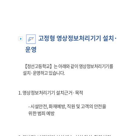
고정형 영상정보처리기기 설치·
운영
【정선고등학교】는 아래와 같이 영상정보처리기기를
설치·운영하고 있습니다.
1. 영상정보처리기기 설치근거·목적
- 시설안전, 화재예방, 직원 및 고객의 안전을
위한 범죄 예방