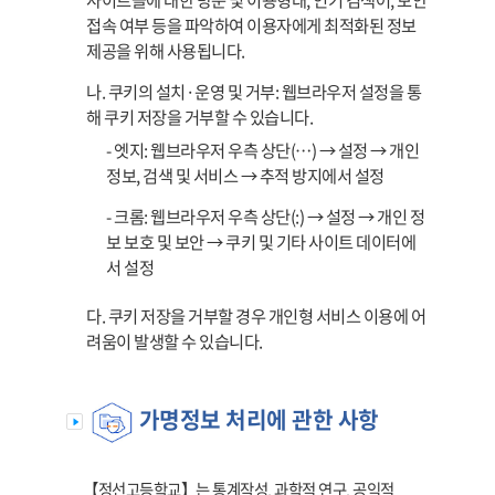
접속 여부 등을 파악하여 이용자에게 최적화된 정보
제공을 위해 사용됩니다.
나. 쿠키의 설치·운영 및 거부: 웹브라우저 설정을 통
해 쿠키 저장을 거부할 수 있습니다.
- 엣지: 웹브라우저 우측 상단(…) → 설정 → 개인
정보, 검색 및 서비스 → 추적 방지에서 설정
- 크롬: 웹브라우저 우측 상단(:) → 설정 → 개인 정
보 보호 및 보안 → 쿠키 및 기타 사이트 데이터에
서 설정
다. 쿠키 저장을 거부할 경우 개인형 서비스 이용에 어
려움이 발생할 수 있습니다.
가명정보 처리에 관한 사항
【정선고등학교】
는
통계작성, 과학적 연구, 공익적