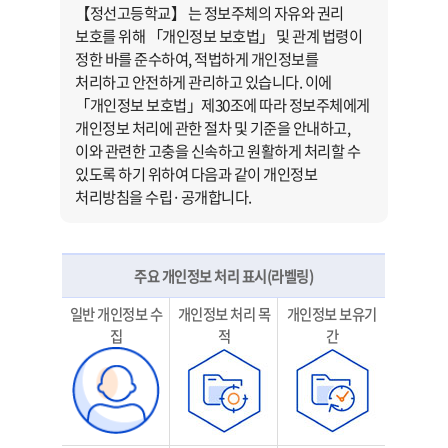
침
【정선고등학교】
는
정보주체의 자유와 권리
보호를 위해 「개인정보 보호법」 및 관계 법령이
정한 바를 준수하여, 적법하게 개인정보를
처리하고 안전하게 관리하고 있습니다. 이에
「개인정보 보호법」제30조에 따라 정보주체에게
개인정보 처리에 관한 절차 및 기준을 안내하고,
이와 관련한 고충을 신속하고 원활하게 처리할 수
있도록 하기 위하여 다음과 같이 개인정보
처리방침을 수립·공개합니다.
주요 개인정보 처리 표시(라벨링)
일반 개인정보 수
개인정보 처리 목
개인정보 보유기
집
적
간