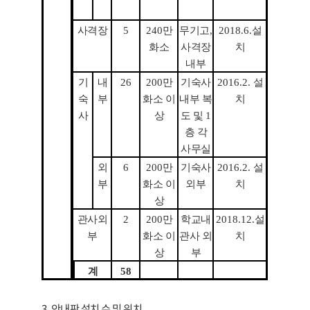
사격장
5
240
만
무기고
,
2018.6.
설
화소
사격장
치
내부
기
내
26
200
만
기숙사
2016.2.
설
숙
부
화소 이
내부 복
치
사
상
도 및
1
층 각
사무실
외
6
200
만
기숙사
2016.2.
설
부
화소 이
외부
치
상
관사외
2
200
만
학교내
2018.12.
설
부
화소 이
관사 외
치
상
부
계
58
3. 안내판 설치 수 및 위치