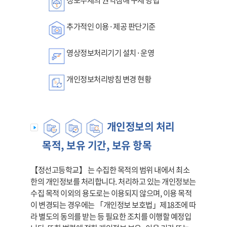
추가적인 이용·제공 판단기준
영상정보처리기기 설치·운영
개인정보처리방침 변경 현황
개인정보의 처리
목적, 보유 기간, 보유 항목
【정선고등학교】
는
수집한 목적의 범위 내에서 최소
한의 개인정보를 처리합니다. 처리하고 있는 개인정보는
수집 목적 이외의 용도로는 이용되지 않으며, 이용 목적
이 변경되는 경우에는 「개인정보 보호법」제18조에 따
라 별도의 동의를 받는 등 필요한 조치를 이행할 예정입