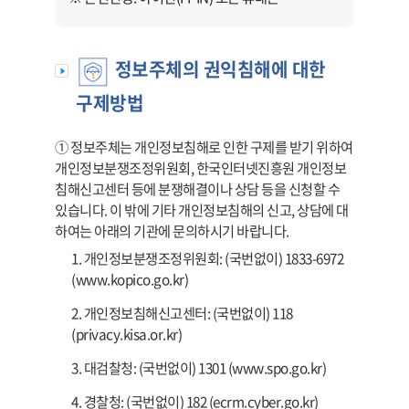
정보주체의 권익침해에 대한
구제방법
① 정보주체는 개인정보침해로 인한 구제를 받기 위하여
개인정보분쟁조정위원회, 한국인터넷진흥원 개인정보
침해신고센터 등에 분쟁해결이나 상담 등을 신청할 수
있습니다. 이 밖에 기타 개인정보침해의 신고, 상담에 대
하여는 아래의 기관에 문의하시기 바랍니다.
1. 개인정보분쟁조정위원회: (국번없이) 1833-6972
(www.kopico.go.kr)
2. 개인정보침해신고센터: (국번없이) 118
(privacy.kisa.or.kr)
3. 대검찰청: (국번없이) 1301
(www.spo.go.kr)
4. 경찰청: (국번없이) 182
(ecrm.cyber.go.kr)