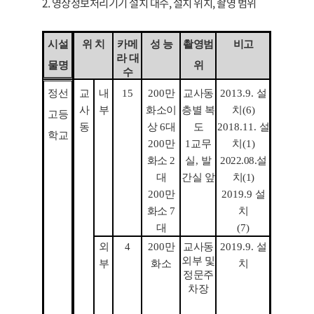
2. 영상정보처리기기 설치 대수, 설치 위치, 촬영 범위
시설
위 치
카메
성 능
촬영범
비고
라 대
물명
위
수
교
내
15
200
만
교사동
2013.9.
설
정선
사
부
화소이
층별 복
치
(6)
고등
동
상
6
대
도
2018.11.
설
학교
200
만
1
교무
치
(1)
화소
2
실
,
발
2022.08.설
대
간실 앞
치(1)
200
만
2019.9
설
화소
7
치
대
(7)
외
4
200
만
교사동
2019.9.
설
외부 및
부
화소
치
정문주
차장