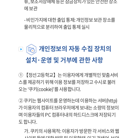
류, 보조저장매체 등은 잠금장치가 있는 안전한 장소
에 보관
- 비인가지에 대한 출입 통제: 개인정보 보관 장소를
물리적으로 분리하여 출입 통제 실시
개인정보의 자동 수집 장치의
설치·운영 및 거부에 관한 사항
① 【정선고등학교】
는
이용자에게 개별적인 맞춤서비
스를 제공하기 위해 이용 정보를 저장하고 수시로 불러
오는 ‘쿠키(cookie)’를 사용합니다.
② 쿠키는 웹사이트를 운영하는데 이용하는 서버(http)
가 이용자의 컴퓨터 브라우저에게 보내는 소량의 정보이
며 이용자들의 PC 컴퓨터내의 하드디스크에 저장되기
도 합니다.
가. 쿠키의 사용목적: 이용자가 방문한 각 서비스와 웹
사이트들에 대한 방문 및 이용형태, 인기 검색어, 보안