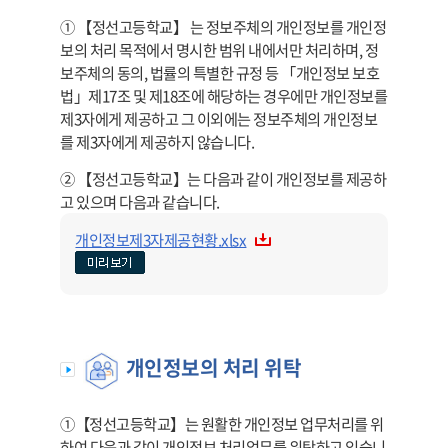
① 【정선고등학교】
는
정보주체의 개인정보를 개인정
보의 처리 목적에서 명시한 범위 내에서만 처리하며, 정
보주체의 동의, 법률의 특별한 규정 등 「개인정보 보호
법」제17조 및 제18조에 해당하는 경우에만 개인정보를
제3자에게 제공하고 그 이외에는 정보주체의 개인정보
를 제3자에게 제공하지 않습니다.
② 【정선고등학교】
는
다음과 같이 개인정보를 제공하
고 있으며 다음과 같습니다.
개인정보제3자제공현황.xls
개인정보의
개인정보제3자제공현황.xlsx
제3자
제공
개인정보의 처리 위탁
①【정선고등학교】
는
원활한 개인정보 업무처리를 위
하여 다음과 같이 개인정보 처리업무를 위탁하고 있습니