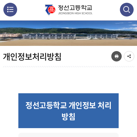
메
뉴
통
검색
열
합
검
기
개
색
개인정보처리방침
닫
인
기
정
보
처
정선고등학교 개인정보 처리
리
방침
방