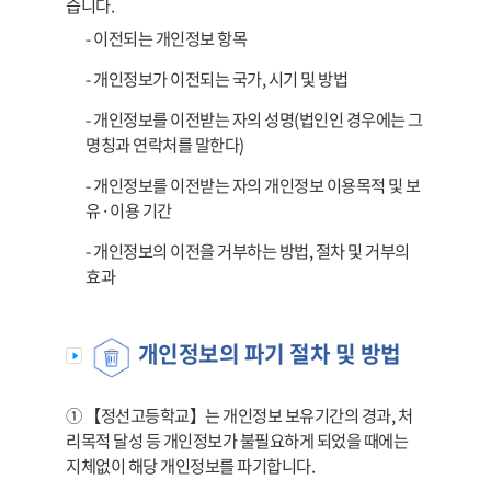
습니다.
- 이전되는 개인정보 항목
- 개인정보가 이전되는 국가, 시기 및 방법
- 개인정보를 이전받는 자의 성명(법인인 경우에는 그
명칭과 연락처를 말한다)
- 개인정보를 이전받는 자의 개인정보 이용목적 및 보
유·이용 기간
- 개인정보의 이전을 거부하는 방법, 절차 및 거부의
효과
개인정보의 파기 절차 및 방법
① 【정선고등학교】
는
개인정보 보유기간의 경과, 처
리목적 달성 등 개인정보가 불필요하게 되었을 때에는
지체없이 해당 개인정보를 파기합니다.