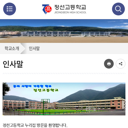
메
뉴
통
검색
열
합
검
기
인
학교소개
인사말
색
닫
사
기
인사말
말
정선고등학교 누리집 방문을 환영합니다.