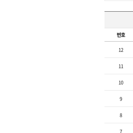
번호
예
12
산
참
11
여
방
10
9
8
7