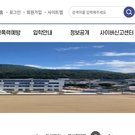
홈
로그인
회원가입
사이트맵
교폭력예방
입학안내
정보공개
사이버신고센터
폭력예방
신입생모집요
정보공개
사이버신고센
강
터
/학교폭력
정보목록바로
가기
성고충 상담 및
신고