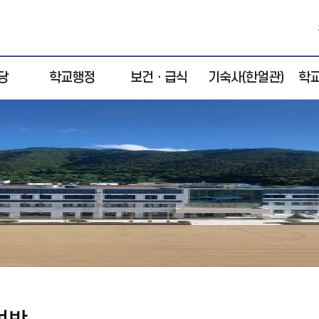
당
학교행정
보건ㆍ급식
기숙사(한얼관)
학
행정실
보건교육
비전ㆍ목표
학교
판
예산참여방
급식
현황
상담
신고
보건
학교환경
눈으로 보는 급
일과계획
식
학교시설개방
사생활동
축산물이력제
알림마당
급식건의함
오늘의 식단
여방