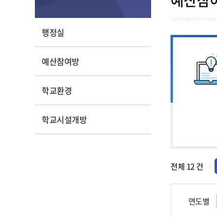
시설현황
참
자료실
학교위치
행정실
방과후학교
여
방
예산참여방
학교환경
학교시설개방
전체
12
건
연도별