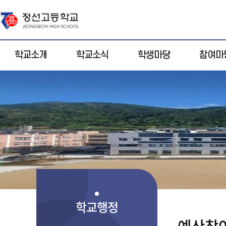
학교소개
학교소식
학생마당
참여마
인사말
공지사항
동아리
클린신고
학교알리미
동영상
진로 · 진학 상
자유게시
담
학교연혁
대입정보
산업안전 
칭찬댓글
제안
학교현황
가정통신문
운동부 공개방
학교상징
학사일정
교육목표
학교운영위원
예
회
학교행정
교직원소개
산
예산참
활동앨범