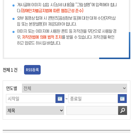
안
게시글에 이미지 삽입 시 [상세 내용]을 “그림설명”에 입력해야 합니
다.
(장애인차별금지법에 따른 웹접근성 준수)
외부 동영상 탑재 시 콘텐츠(음성정보 등)에 대한 대체 수단(자막삽
입 또는 본문설명)이 제공되어야 합니다.
이미지 또는 이미지에 사용된 폰트 등 저작권을 무단으로 사용할 경
우,
저작권법에 의해 법적 조치
를 받을 수 있습니다. 저작권을 확인
하고 업로드 하시길 바랍니다.
전체
1
건
RSS등록
연도별
~