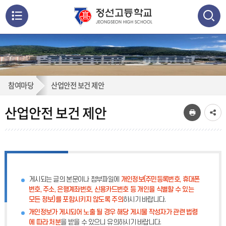
메
뉴
통
검색
열
합
검
기
산
참여마당
산업안전 보건 제안
색
닫
업
기
산업안전 보건 제안
안
전
보
게시되는 글의 본문이나 첨부파일에
개인정보(주민등록번호, 휴대폰
건
번호, 주소, 은행계좌번호, 신용카드번호 등 개인을 식별할 수 있는
모든 정보)를 포함시키지 않도록 주의
하시기 바랍니다.
제
개인정보가 게시되어 노출 될 경우 해당 게시물 작성자가 관련 법령
에 따라 처분
을 받을 수 있으니 유의하시기 바랍니다.