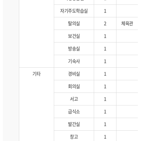
자기주도학습실
1
탈의실
2
체육관
보건실
1
방송실
1
기숙사
1
기타
경비실
1
회의실
1
서고
1
급식소
1
발간실
1
창고
1