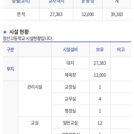
종별(교지)
교사 대지
운 동 장
계
면 적
27,383
12,000
39,383
시설 현황
정선고등학교 시설현황입니다.
부지별 시설설비, 보유, 비고 정보 제공
구분
시설설비
보유
비고
대지
27,383
부지
체육장
12,000
관리시설
교장실
1
교무실
4
행정실
1
교실
일반교실
12