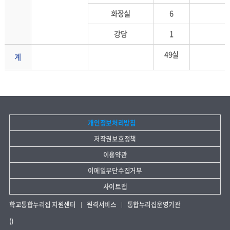
화장실
6
강당
1
49실
계
개인정보처리방침
저작권보호정책
이용약관
이메일무단수집거부
사이트맵
학교통합누리집 지원센터
원격서비스
통합누리집운영기관
()