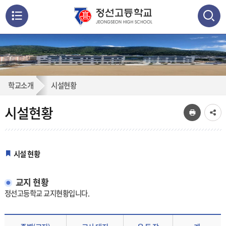
메
뉴
통
검색
열
합
검
기
시
학교소개
시설현황
색
닫
설
기
시설현황
현
황
시설 현황
교지 현황
정선고등학교 교지현황입니다.
교지별 면적 정보 제공