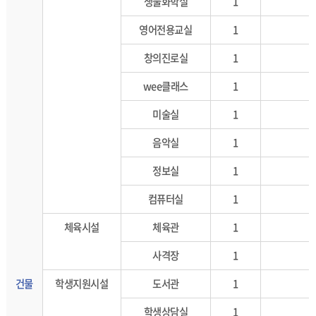
생물화학실
1
영어전용교실
1
창의진로실
1
wee클래스
1
미술실
1
음악실
1
정보실
1
컴퓨터실
1
체육시설
체육관
1
사격장
1
건물
학생지원시설
도서관
1
학생상담실
1