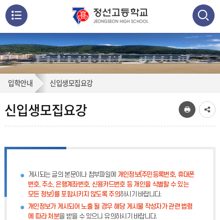
메
뉴
통
검색
열
합
검
기
신
입학안내
신입생모집요강
색
닫
입
기
신입생모집요강
생
모
집
게시되는 글의 본문이나 첨부파일에
개인정보(주민등록번호, 휴대폰
요
번호, 주소, 은행계좌번호, 신용카드번호 등 개인을 식별할 수 있는
모든 정보)를 포함시키지 않도록 주의
하시기 바랍니다.
강
개인정보가 게시되어 노출 될 경우 해당 게시물 작성자가 관련 법령
에 따라 처분
을 받을 수 있으니 유의하시기 바랍니다.